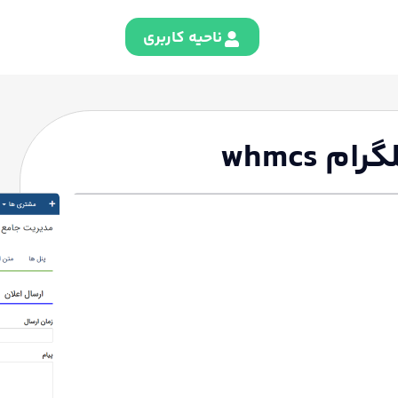
ناحیه کاربری
 whmcs