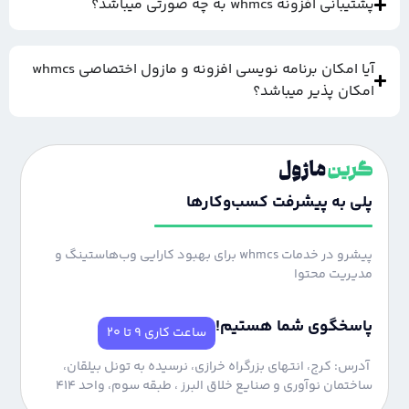
پشتیبانی افزونه whmcs به چه صورتی میباشد؟
آیا امکان برنامه نویسی افزونه و مازول اختصاصی whmcs
امکان پذیر میباشد؟
پلی به پیشرفت کسب‌وکارها
پیشرو در خدمات whmcs برای بهبود کارایی وب‌هاستینگ و
مدیریت محتوا
پاسخگوی شما هستیم!
ساعت کاری 9 تا 20
آدرس: کرج، انتهای بزرگراه خرازی، نرسیده به تونل بیلقان،
ساختمان نوآوری و صنایع خلاق البرز ، طبقه سوم، واحد 414