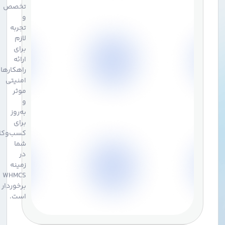
تخصص
و
تجربه
لازم
برای
ارائه
راهکارهای
امنیتی
موثر
و
به‌روز
برای
کسب‌وکار
شما
در
زمینه
WHMCS
برخوردار
است.