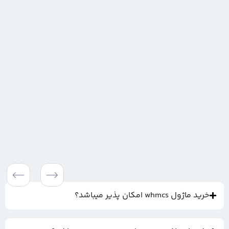
خرید ماژول whmcs امکان پذیر میباشد؟