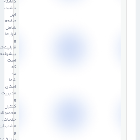
داشته
باشید.
این
صفحه
شامل
ابزارها
و
قابلیت‌های
پیشرفته‌ای
است
که
به
شما
امکان
مدیریت
و
کنترل
محصولات،
خدمات،
مشتریان
و
پرداخت‌ها