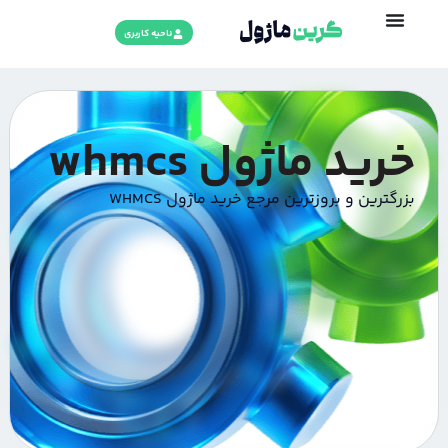
ناحیه کاربری
رید ماژول whmcs
زرگترین و بروزترین مرجع خرید ماژول WHMCS