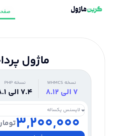
صفحه
ماژول پرداخت ب
نسخه WHMCS
نسخه PHP
7 الی 8.12
7.4 الی 8.1
3,200,000
تومان