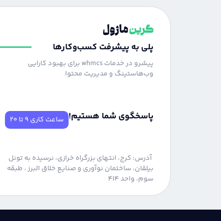
پلی به پیشرفت کسب‌وکارها
پیشرو در خدمات whmcs برای بهبود کارایی
وب‌هاستینگ و مدیریت محتوا
پاسخگوی شما هستیم!
ساعت کاری 9 تا 20
آدرس: کرج، انتهای بزرگراه خرازی، نرسیده به تونل
بیلقان، ساختمان نوآوری و صنایع خلاق البرز ، طبقه
سوم، واحد 414