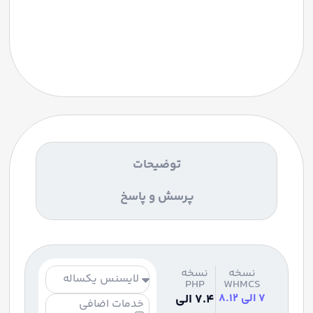
توضیحات
پرسش و پاسخ
نسخه
نسخه
PHP
WHMCS
7 الی 8.12
7.4 الی
خدمات اضافی