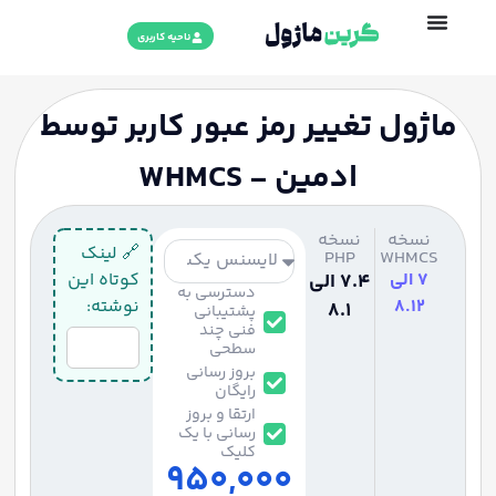
ناحیه کاربری
ماژول تغییر رمز عبور کاربر توسط
ادمین - WHMCS
نسخه
نسخه
🔗 لینک
PHP
WHMCS
7 الی
7.4 الی
کوتاه این
دسترسی به
8.12
نوشته:
8.1
پشتیبانی
فنی چند
سطحی
بروز رسانی
رایگان
ارتقا و بروز
رسانی با یک
کلیک
950,000