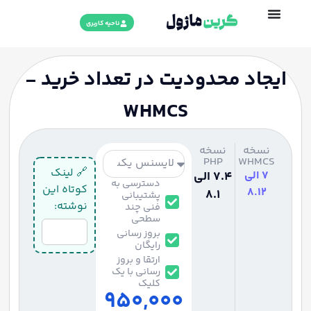
ناحیه کاربری
ایجاد محدودیت در تعداد خرید -
WHMCS
نسخه
نسخه
PHP
WHMCS
🔗 لینک
7 الی
7.4 الی
دسترسی به
کوتاه این
8.12
8.1
پشتیبانی
نوشته:
فنی چند
سطحی
بروز رسانی
رایگان
ارتقا و بروز
رسانی با یک
کلیک
950,000